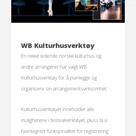
WB Kulturhusverktøy
En rekke ledende norske kulturhus og
andre arrangører har valgt WB
Kulturhusverktøy for å planlegge og
organisere sin arrangementsvirksomhet.
Kulturhusverktøyet inneholder alle
mulighetene i festivalverktøyet, pluss bl.a.
helintegrert funksjonalitet for registrering