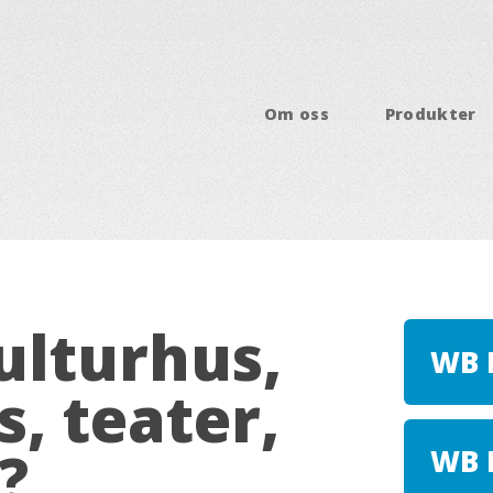
Om oss
Produkter
kulturhus,
WB 
, teater,
.?
WB 