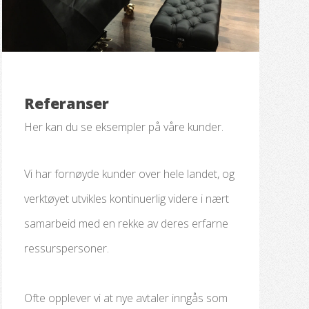
Referanser
Her kan du se eksempler på våre kunder.
Vi har fornøyde kunder over hele landet, og
verktøyet utvikles kontinuerlig videre i nært
samarbeid med en rekke av deres erfarne
ressurspersoner.
Ofte opplever vi at nye avtaler inngås som