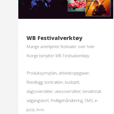
WB Festivalverktøy
Mange anerkjente festivaler over hele
Norge benytter WB Festivalverktøy.
Produksjonsplan, arbeidsoppgaver,
filvedlegg, kontrakter, budsjett,
dagsoversikter, ukesoversikter, besøkstall,
adgangskort, frivilligehåndtering, SMS, e-
post, m.m.