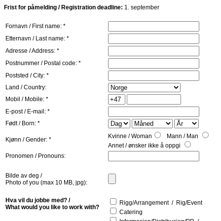
Frist for påmelding / Registration deadline:
1. september
Fornavn / First name: *
Etternavn / Last name: *
Adresse / Address: *
Postnummer / Postal code: *
Poststed / City: *
Land / Country:
Mobil / Mobile: *
E-post / E-mail: *
Født / Born: *
Kvinne / Woman
Mann / Man
Kjønn / Gender: *
Annet / ønsker ikke å oppgi
Pronomen / Pronouns:
Bilde av deg /
Photo of you (max 10 MB, jpg):
Hva vil du jobbe med? /
Rigg/Arrangement / Rig/Event
What would you like to work with?
Catering