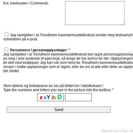
Evt. merknader / Comments:
Jeg samtykker i at Trondheim Kammermusikkfestival sender meg festivalnyhe
nyhetsbrev på e-post.
Personvern / personopplysninger:
*
Jeg samtykker i at Trondheim kammermusikkfestival kan lagre personopplysning
av meg i sine systemer til eget bruk, så lenge de har behov for det. Opplysningene
bli delt med tredjepart. Jeg kan når som helst be Trondheim kammermusikkfestiv
innsyn i hvilke opplysninger som er lagret, eller be om at alle eller deler av opp
blir slettet.
Skriv tallene og bokstavene du ser på bildet inn i tekstboksen /
Type the numbers and letters you see in the picture into the textbox: *
Registrering frivillige / f